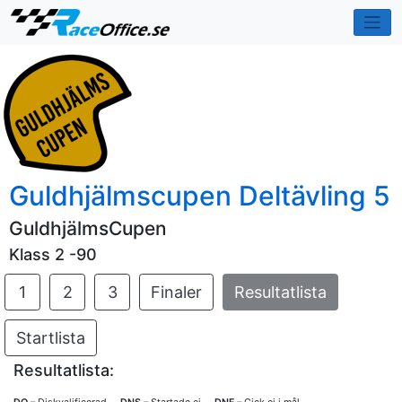
Guldhjälmscupen Deltävling 5
GuldhjälmsCupen
Klass 2 -90
1
2
3
Finaler
Resultatlista
Startlista
Resultatlista: