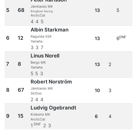
Jämtlands MK
5
68
13
5
Bringåsen Racing
ArcticCat
4
4
5
Albin Starkman
Ragunda SSK
6
12
DNF
13
6
Yamaha
3
3
7
Linus Norell
Bergs MK
7
8
13
2
Yamaha
5
5
3
Robert Norström
Jämtlands MK
8
67
10
3
SkiDoo
2
4
4
Ludvig Ogebrandt
Krokoms MK
9
15
6
4
ArcticCat
DNF
1
2
3