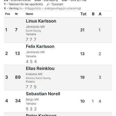
DQ
– Diskvalificerad
DNS
– Startade ej
DNF
– Gick ej i mål
T
– Tekniskt fel har upptäckts
J
– Tjuvstart
V
– Varning (
s= tilläggstid/p = poängavdrag/pl=placering
)
Tot
B
A
Pos
Nr
Namn
Linus Karlsson
Jämtlands MK
1
7
21
1
BUAN Racing
Yamaha
7
7
7
Felix Karlsson
Jämtlands MK
2
13
13
2
Yamaha
4
5
4
Elias Reinklou
Krokoms MK
3
89
19
3
Reinklou Ranch Racing
Polaris
7
7
5
Sebastian Norell
Bergs MK
4
34
10
1
4
Yamaha
5
3
2
Peter Karlsson