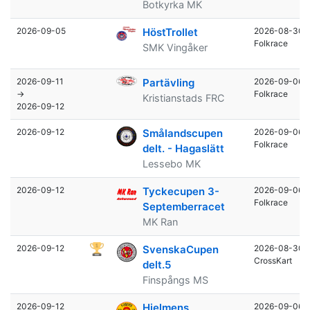
Botkyrka MK
2026-09-05
HöstTrollet
2026-08-30
Folkrace
SMK Vingåker
2026-09-11
Partävling
2026-09-06
→
Folkrace
Kristianstads FRC
2026-09-12
2026-09-12
Smålandscupen
2026-09-06
Folkrace
delt. - Hagaslätt
Lessebo MK
2026-09-12
Tyckecupen 3-
2026-09-06
Folkrace
Septemberracet
MK Ran
2026-09-12
SvenskaCupen
2026-08-30
CrossKart
delt.5
Finspångs MS
2026-09-12
Hjelmens
2026-09-06