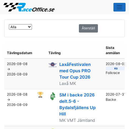
Återställ
Sista
Tävlingsdatum
Tävling
anmälan
2026-08-08
LaxåFestivalen
2026-08-02
→
Kö
med Opus PRO
Folkrace
2026-08-09
Tour Cup 2026
Laxå MK
2026-08-08
SM i backe 2026
2026-07-31
→
Backe
delt.5-6 -
2026-08-09
Bydalsfjällens Up
Hill
MK VMT Jämtland