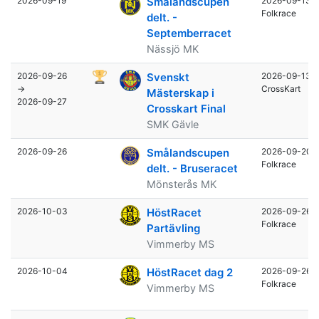
2026-09-19
Smålandscupen
2026-09-13
Folkrace
delt. -
Septemberracet
Nässjö MK
2026-09-26
Svenskt
2026-09-13
→
CrossKart
Mästerskap i
2026-09-27
Crosskart Final
SMK Gävle
2026-09-26
Smålandscupen
2026-09-20
Folkrace
delt. - Bruseracet
Mönsterås MK
2026-10-03
HöstRacet
2026-09-26
Folkrace
Partävling
Vimmerby MS
2026-10-04
HöstRacet dag 2
2026-09-26
Folkrace
Vimmerby MS