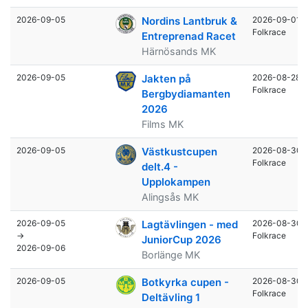
2026-09-05
Nordins Lantbruk &
2026-09-01
Folkrace
Entreprenad Racet
Härnösands MK
2026-09-05
Jakten på
2026-08-28
Folkrace
Bergbydiamanten
2026
Films MK
2026-09-05
Västkustcupen
2026-08-30
Folkrace
delt.4 -
Upplokampen
Alingsås MK
2026-09-05
Lagtävlingen - med
2026-08-30
→
Folkrace
JuniorCup 2026
2026-09-06
Borlänge MK
2026-09-05
Botkyrka cupen -
2026-08-30
Folkrace
Deltävling 1