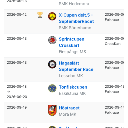
2026-09-13
SMK Hedemora
2026-09-12
X-Cupen delt.5 -
2026-09-06
Folkrace
SeptemberRacet
SMK Söderhamn
2026-09-13
Sprintcupen
2026-09-06
CrossKart
Crosskart
Finspångs MS
2026-09-13
Hagaslätt
2026-09-06
Folkrace
September Race
Lessebo MK
2026-09-18
Tonfiskcupen
2026-09-13
→
Folkrace
Eskilstuna MK
2026-09-20
2026-09-19
Höstracet
2026-09-14
Folkrace
Mora MK