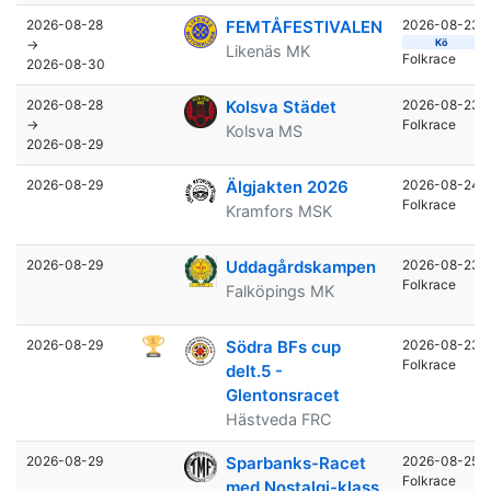
2026-08-28
FEMTÅFESTIVALEN
2026-08-23
→
Kö
Likenäs MK
Folkrace
2026-08-30
2026-08-28
Kolsva Städet
2026-08-23
→
Folkrace
Kolsva MS
2026-08-29
2026-08-29
Älgjakten 2026
2026-08-24
Folkrace
Kramfors MSK
2026-08-29
Uddagårdskampen
2026-08-23
Folkrace
Falköpings MK
2026-08-29
Södra BFs cup
2026-08-23
Folkrace
delt.5 -
Glentonsracet
Hästveda FRC
2026-08-29
Sparbanks-Racet
2026-08-25
Folkrace
med Nostalgi-klass