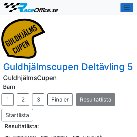
Guldhjälmscupen Deltävling 5
GuldhjälmsCupen
Barn
1
2
3
Finaler
Resultatlista
Startlista
Resultatlista: