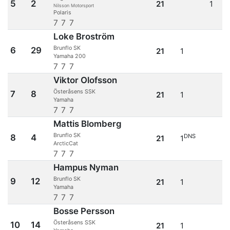
5
2
21
1
Nilsson Motorsport
Polaris
7
7
7
Loke Broström
Brunflo SK
6
29
21
1
Yamaha 200
7
7
7
Viktor Olofsson
Österåsens SSK
7
8
21
1
Yamaha
7
7
7
Mattis Blomberg
Brunflo SK
8
4
DNS
21
1
ArcticCat
7
7
7
Hampus Nyman
Brunflo SK
9
12
21
1
Yamaha
7
7
7
Bosse Persson
Österåsens SSK
10
14
21
1