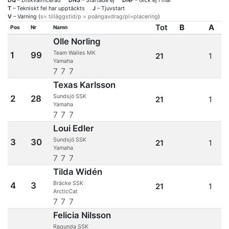
DQ
– Diskvalificerad
DNS
– Startade ej
DNF
– Gick ej i mål
T
– Tekniskt fel har upptäckts
J
– Tjuvstart
V
– Varning (
s= tilläggstid/p = poängavdrag/pl=placering
)
Tot
B
A
Pos
Nr
Namn
Olle Norling
Team Walles MK
1
99
21
1
Yamaha
7
7
7
Texas Karlsson
Sundsjö SSK
2
28
21
1
Yamaha
7
7
7
Loui Edler
Sundsjö SSK
3
30
21
1
Yamaha
7
7
7
Tilda Widén
Bräcke SSK
4
3
21
1
ArcticCat
7
7
7
Felicia Nilsson
Ragunda SSK