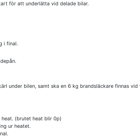
t för att underlätta vid delade bilar.
 i final.
 depån.
rl under bilen, samt ska en 6 kg brandsläckare finnas vid v
heat. (brutet heat blir 0p)
ng ur heatet.
nal.