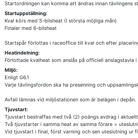
Startordningen kan komma att ändras innan tävlingens star
Startuppställning:
Kval körs med 5-bilsheat (I största möjliga mån)
Finaler med 6-bilsheat
Startspår förlottas i raceoffice till kval och efter placering
Heatindelning:
Förlottade kvalheat som anslås på officiell anslagstavla i
Miljö:
Enligt G6.1
Varje tävlingsfordon ska ha presenning och uppsamlingskä
Avfall lämnas vid miljöstationen som är belägen i depån.
Tjuvstart:
Tjuvstart bestraffas med två (2) poängs avdrag i aktuellt 
Två tjuvstarter i samma heat av samma förare = uteslutni
Vid tjuvstart i final, först varning och sen uteslutning ur fi