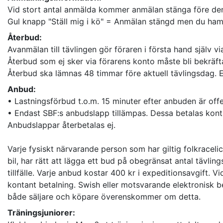
Vid stort antal anmälda kommer anmälan stänga före den
Gul knapp "Ställ mig i kö" = Anmälan stängd men du hamn
Återbud:
Avanmälan till tävlingen gör föraren i första hand själv vi
Återbud som ej sker via förarens konto måste bli bekräftat
Återbud ska lämnas 48 timmar före aktuell tävlingsdag.
Anbud:
• Lastningsförbud t.o.m. 15 minuter efter anbuden är offe
• Endast SBF:s anbudslapp tillämpas. Dessa betalas kont
Anbudslappar återbetalas ej.
Varje fysiskt närvarande person som har giltig folkraceli
bil, har rätt att lägga ett bud på obegränsat antal tävli
tillfälle. Varje anbud kostar 400 kr i expeditionsavgift. Vi
kontant betalning. Swish eller motsvarande elektronis
både säljare och köpare överenskommer om detta.
Träningsjuniorer: