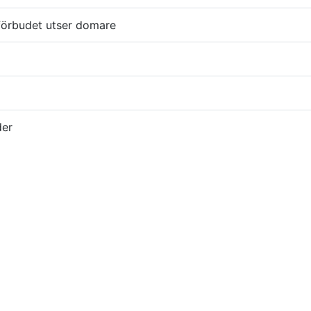
 förbudet utser domare
der