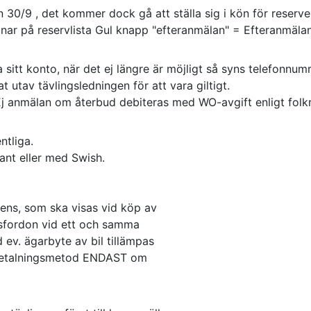
 30/9 , det kommer dock gå att ställa sig i kön för reser
ar på reservlista Gul knapp "efteranmälan" = Efteranmälan
a sitt konto, när det ej längre är möjligt så syns telefonnumr
 utav tävlingsledningen för att vara giltigt.
 Ej anmälan om återbud debiteras med WO-avgift enligt fol
ntliga.
ant eller med Swish.
cens, som ska visas vid köp av
ngsfordon vid ett och samma
d ev. ägarbyte av bil tillämpas
k betalningsmetod ENDAST om