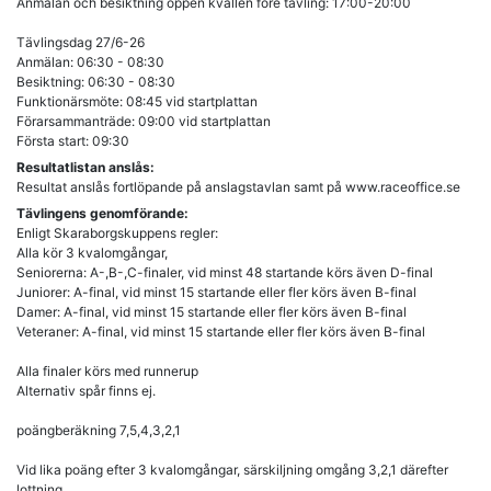
Anmälan och besiktning öppen kvällen före tävling: 17:00-20:00
Tävlingsdag 27/6-26
Anmälan: 06:30 - 08:30
Besiktning: 06:30 - 08:30
Funktionärsmöte: 08:45 vid startplattan
Förarsammanträde: 09:00 vid startplattan
Första start: 09:30
Resultatlistan anslås:
Resultat anslås fortlöpande på anslagstavlan samt på www.raceoffice.se
Tävlingens genomförande:
Enligt Skaraborgskuppens regler:
Alla kör 3 kvalomgångar,
Seniorerna: A-,B-,C-finaler, vid minst 48 startande körs även D-final
Juniorer: A-final, vid minst 15 startande eller fler körs även B-final
Damer: A-final, vid minst 15 startande eller fler körs även B-final
Veteraner: A-final, vid minst 15 startande eller fler körs även B-final
Alla finaler körs med runnerup
Alternativ spår finns ej.
poängberäkning 7,5,4,3,2,1
Vid lika poäng efter 3 kvalomgångar, särskiljning omgång 3,2,1 därefter
lottning.