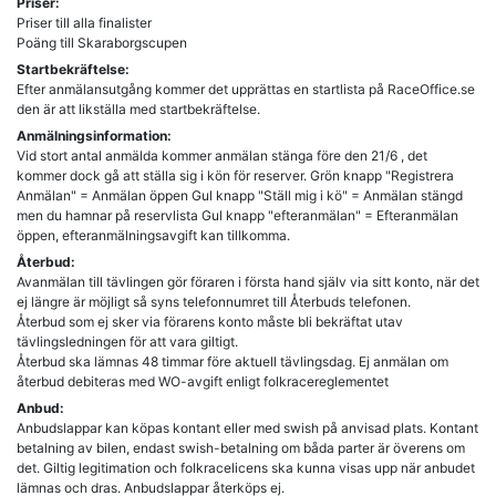
Priser:
Priser till alla finalister
Poäng till Skaraborgscupen
Startbekräftelse:
Efter anmälansutgång kommer det upprättas en startlista på RaceOffice.se
den är att likställa med startbekräftelse.
Anmälningsinformation:
Vid stort antal anmälda kommer anmälan stänga före den 21/6 , det
kommer dock gå att ställa sig i kön för reserver. Grön knapp "Registrera
Anmälan" = Anmälan öppen Gul knapp "Ställ mig i kö" = Anmälan stängd
men du hamnar på reservlista Gul knapp "efteranmälan" = Efteranmälan
öppen, efteranmälningsavgift kan tillkomma.
Återbud:
Avanmälan till tävlingen gör föraren i första hand själv via sitt konto, när det
ej längre är möjligt så syns telefonnumret till Återbuds telefonen.
Återbud som ej sker via förarens konto måste bli bekräftat utav
tävlingsledningen för att vara giltigt.
Återbud ska lämnas 48 timmar före aktuell tävlingsdag. Ej anmälan om
återbud debiteras med WO-avgift enligt folkracereglementet
Anbud:
Anbudslappar kan köpas kontant eller med swish på anvisad plats. Kontant
betalning av bilen, endast swish-betalning om båda parter är överens om
det. Giltig legitimation och folkracelicens ska kunna visas upp när anbudet
lämnas och dras. Anbudslappar återköps ej.