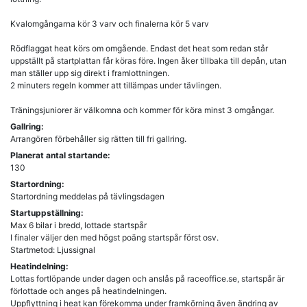
Kvalomgångarna kör 3 varv och finalerna kör 5 varv
Rödflaggat heat körs om omgående. Endast det heat som redan står
uppställt på startplattan får köras före. Ingen åker tillbaka till depån, utan
man ställer upp sig direkt i framlottningen.
2 minuters regeln kommer att tillämpas under tävlingen.
Träningsjuniorer är välkomna och kommer för köra minst 3 omgångar.
Gallring:
Arrangören förbehåller sig rätten till fri gallring.
Planerat antal startande:
130
Startordning:
Startordning meddelas på tävlingsdagen
Startuppställning:
Max 6 bilar i bredd, lottade startspår
I finaler väljer den med högst poäng startspår först osv.
Startmetod: Ljussignal
Heatindelning:
Lottas fortlöpande under dagen och anslås på raceoffice.se, startspår är
förlottade och anges på heatindelningen.
Uppflyttning i heat kan förekomma under framkörning även ändring av