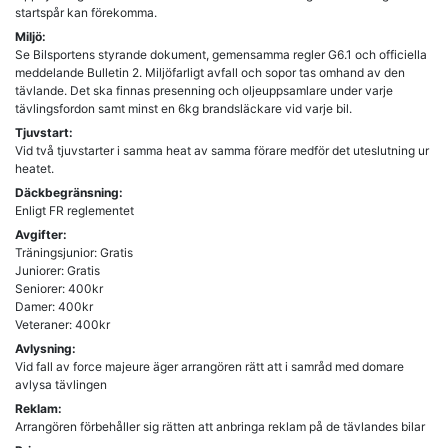
startspår kan förekomma.
Miljö:
Se Bilsportens styrande dokument, gemensamma regler G6.1 och officiella
meddelande Bulletin 2. Miljöfarligt avfall och sopor tas omhand av den
tävlande. Det ska finnas presenning och oljeuppsamlare under varje
tävlingsfordon samt minst en 6kg brandsläckare vid varje bil.
Tjuvstart:
Vid två tjuvstarter i samma heat av samma förare medför det uteslutning ur
heatet.
Däckbegränsning:
Enligt FR reglementet
Avgifter:
Träningsjunior: Gratis
Juniorer: Gratis
Seniorer: 400kr
Damer: 400kr
Veteraner: 400kr
Avlysning:
Vid fall av force majeure äger arrangören rätt att i samråd med domare
avlysa tävlingen
Reklam:
Arrangören förbehåller sig rätten att anbringa reklam på de tävlandes bilar