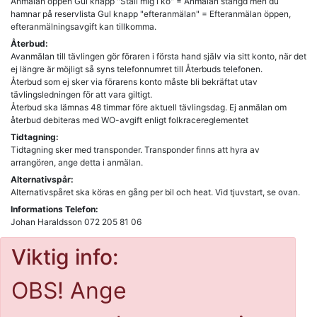
Anmälan öppen Gul knapp "Ställ mig i kö" = Anmälan stängd men du
hamnar på reservlista Gul knapp "efteranmälan" = Efteranmälan öppen,
efteranmälningsavgift kan tillkomma.
Återbud:
Avanmälan till tävlingen gör föraren i första hand själv via sitt konto, när det
ej längre är möjligt så syns telefonnumret till Återbuds telefonen.
Återbud som ej sker via förarens konto måste bli bekräftat utav
tävlingsledningen för att vara giltigt.
Återbud ska lämnas 48 timmar före aktuell tävlingsdag. Ej anmälan om
återbud debiteras med WO-avgift enligt folkracereglementet
Tidtagning:
Tidtagning sker med transponder. Transponder finns att hyra av
arrangören, ange detta i anmälan.
Alternativspår:
Alternativspåret ska köras en gång per bil och heat. Vid tjuvstart, se ovan.
Informations Telefon:
Johan Haraldsson 072 205 81 06
Viktig info:
OBS! Ange