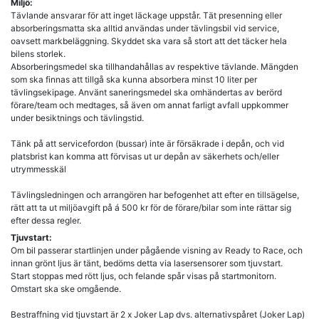
Miljö:
Tävlande ansvarar för att inget läckage uppstår. Tät presenning eller
absorberingsmatta ska alltid användas under tävlingsbil vid service,
oavsett markbeläggning. Skyddet ska vara så stort att det täcker hela
bilens storlek.
Absorberingsmedel ska tillhandahållas av respektive tävlande. Mängden
som ska finnas att tillgå ska kunna absorbera minst 10 liter per
tävlingsekipage. Använt saneringsmedel ska omhändertas av berörd
förare/team och medtages, så även om annat farligt avfall uppkommer
under besiktnings och tävlingstid.
Tänk på att servicefordon (bussar) inte är försäkrade i depån, och vid
platsbrist kan komma att förvisas ut ur depån av säkerhets och/eller
utrymmesskäl
Tävlingsledningen och arrangören har befogenhet att efter en tillsägelse,
rätt att ta ut miljöavgift på á 500 kr för de förare/bilar som inte rättar sig
efter dessa regler.
Tjuvstart:
Om bil passerar startlinjen under pågående visning av Ready to Race, och
innan grönt ljus är tänt, bedöms detta via lasersensorer som tjuvstart.
Start stoppas med rött ljus, och felande spår visas på startmonitorn.
Omstart ska ske omgående.
Bestraffning vid tjuvstart är 2 x Joker Lap dvs. alternativspåret (Joker Lap)