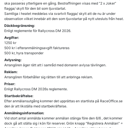
ska passeras ytterligare en gång. Bestraffningen visas med ”2 x Joker”
flagga/ skylt för den bil som tjuvstartat.
Samtliga i heatet meddelas via svartvit flagga/ skylt att de nu är under
Däckbegränsning:
Enligt reglemente för Rallycross DM 2026.
Avgifter:
1250 kr
500 kr i efteranmälningsavgift faktureras
Avlysning:
Arrangören äger rätt att i samråd med domaren avlysa tävlingen.
Reklam:
Arrangören förbehåller sig rätten till att anbringa reklam.
Priser:
Enligt Rallycross DM 2026s reglemente.
Startbekräftelse:
Efter anmälansutgång kommer det upprättas en startlista på RaceOffice.se
den är att likställa med startbekräftelse.
Anmälningsinformation:
Vid stort antal anmälda kommer anmälan stänga före den 6/6 , det kommer
dock gå att ställa sig i kön för reserver. Grön knapp "Registrera Anmälan" =