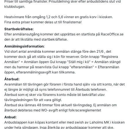
Priser till samtliga finalister. Prisutdelning sker efter anbudstidens slut vid
klubbstugan.
Heatvinnare från omgång 1,2 och 5,6 vinner en gratis korv i kiosken.
Fina extra priser kommer delas ut till finalisterna!
Startbekräftelse:
Efter anmälansutgång kommer det upprättas en startlista på RaceOffice.se
den är att likställa med startbekräftelse.
Anmälningsinformation:
Vid stort antal anmälda kommer anmälan stänga före den 21/6 , det
kommer dock gå att ställa sig i kön för reserver. Grön knapp "Registrera
Anmälan" = Anmälan öppen Gul knapp "Ställ mig i kö" = Anmälan stängd
men du hamnar på reservlista Gul knapp "efteranmälan" = Efteranmälan
öppen, efteranmälningsavgift kan tillkomma.
Återbud:
Avanmälan till tävlingen gör föraren i första hand själv via sitt konto, när det
ej längre är möjligt så syns telefonnumret till Återbuds telefonen.
Återbud som ej sker via förarens konto måste bli bekräftat utav
tävlingsledningen för att vara giltigt.
Återbud ska lämnas 48 timmar före aktuell tävlingsdag. Ej anmälan om
återbud debiteras med WO-avgift enligt folkracereglementet
Anbud:
Anbudslappen kan köpas kontant eller med swish av Laholms MK i kiosken
under hela söndagen. Inga återköp av anbudslappar kommer att ske.