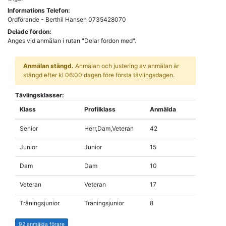
Informations Telefon:
Ordförande - Berthil Hansen 0735428070
Delade fordon:
Anges vid anmälan i rutan "Delar fordon med".
Anmälan stängd.
Anmälan och justering av anmälan är
stängd efter kl 06:00 dagen före första tävlingsdagen.
Tävlingsklasser:
Klass
Profilklass
Anmälda
Senior
Herr,Dam,Veteran
42
Junior
Junior
15
Dam
Dam
10
Veteran
Veteran
17
Träningsjunior
Träningsjunior
8
92 anmälda förare