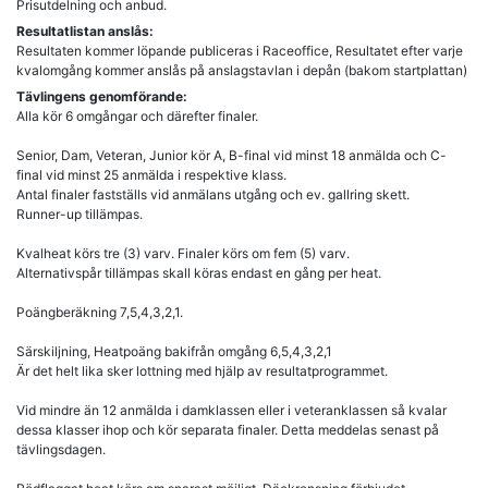
Prisutdelning och anbud.
Resultatlistan anslås:
Resultaten kommer löpande publiceras i Raceoffice, Resultatet efter varje
kvalomgång kommer anslås på anslagstavlan i depån (bakom startplattan)
Tävlingens genomförande:
Alla kör 6 omgångar och därefter finaler.
Senior, Dam, Veteran, Junior kör A, B-final vid minst 18 anmälda och C-
final vid minst 25 anmälda i respektive klass.
Antal finaler fastställs vid anmälans utgång och ev. gallring skett.
Runner-up tillämpas.
Kvalheat körs tre (3) varv. Finaler körs om fem (5) varv.
Alternativspår tillämpas skall köras endast en gång per heat.
Poängberäkning 7,5,4,3,2,1.
Särskiljning, Heatpoäng bakifrån omgång 6,5,4,3,2,1
Är det helt lika sker lottning med hjälp av resultatprogrammet.
Vid mindre än 12 anmälda i damklassen eller i veteranklassen så kvalar
dessa klasser ihop och kör separata finaler. Detta meddelas senast på
tävlingsdagen.