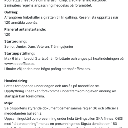
Rödflaggat heat körs om snarast möjligt. Däckrensning förbjudet.
Gallring:
Arrangören förbehåller sig rätten till fri gallring. Reservlista upprättas när
120 anmälda uppnås.
Planerat antal startande:
120
Startordning:
Senior, Junior, Dam, Veteran, Träningsjunior
Startuppställning:
Max 6 bilar i bredd. Startspår är förlottade och anges på heatindelningen på
www.raceoffice.se.
I finaler väljer den med högst poäng startspår först osv.
Heatindelning:
Lottas fortlöpande under dagen och anslås på raceoffice.se.
Uppflyttning i heat kan förekomma under framkörning även ändring av
startspår kan förekomma.
Miljö:
Se bilsportens styrande dokument gemensamma regler G6 och officiella
meddelanden bulletin 2.
Uppsamlingskärl och presenning under hela tävlingsbilen SKA finnas. OBS!
med "tät presenning" menas en presenning med lägsta densitet om 180