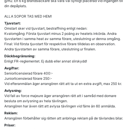
g/m2. En 6 kg brandsläckare ska vara väl synligt placerad vid ingången till
din depåplats.
ALLA SOPOR TAS MED HEM!
Tjuvstart:
Omstart sker vid tjuvstart, bestraffning enligt nedan:
Kvalomgång: Första tjuvstart minus 2 poäng av heatets inkörda. Andra
tjuvstarten i samma heat av samma förare, uteslutning ur denna omgång.
Final: Vid första tjuvstart för respektive förare tilldelas en observation.
Andra tjuvstarten av samma förare, uteslutning ur finalen.
Däckbegränsning:
Enligt FR-reglementet. Ej dubb eller annat slirskydd!
Avgifter:
Seniorlicensierad förare 400:-
Juniorlicensierad förare 250:-
Vid efteranmälan äger arrangören rätt att ta ut en extra avgift, max 250 kr.
Avlysning:
Vid fall av force majeure äger arrangören rätt att i samråd med domare
besluta om avlysning av hela tävlingen.
Arrangören har även rätt att avlysa tävlingen vid färre än 60 anmälda.
Reklam:
Arrangören förbehåller sig rätten att anbringa reklam på de tävlandes bilar.
Priser: