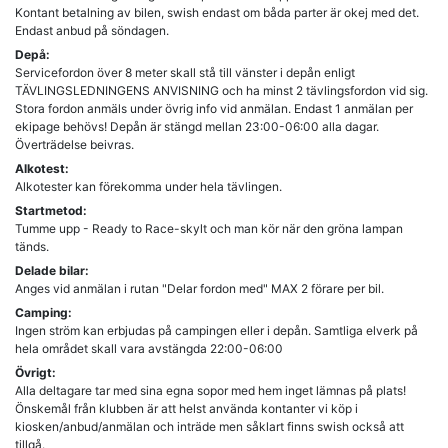
Kontant betalning av bilen, swish endast om båda parter är okej med det.
Endast anbud på söndagen.
Depå:
Servicefordon över 8 meter skall stå till vänster i depån enligt
TÄVLINGSLEDNINGENS ANVISNING och ha minst 2 tävlingsfordon vid sig.
Stora fordon anmäls under övrig info vid anmälan. Endast 1 anmälan per
ekipage behövs! Depån är stängd mellan 23:00-06:00 alla dagar.
Alkotest:
Alkotester kan förekomma under hela tävlingen.
Startmetod:
Tumme upp - Ready to Race-skylt och man kör när den gröna lampan
tänds.
Delade bilar:
Anges vid anmälan i rutan "Delar fordon med" MAX 2 förare per bil.
Camping:
Ingen ström kan erbjudas på campingen eller i depån. Samtliga elverk på
hela området skall vara avstängda 22:00-06:00
Övrigt:
Alla deltagare tar med sina egna sopor med hem inget lämnas på plats!
Önskemål från klubben är att helst använda kontanter vi köp i
kiosken/anbud/anmälan och inträde men såklart finns swish också att
tillgå.