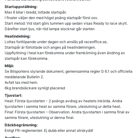
Startuppställning:
Max 6 bilar i bredd, lottade startspår.
I finaler väljer den med högst poäng startspår först osv.
Start metod: Vid start görs tummen upp sedan visas Ready to race skylt.
Därefter start ljus, när röd lampa slocknar går starten
Heatindelning:
Lottas fortlöpande under dagen och anslås på raceoffice.se,
Startspår är förlottade och anges på heatindelningen.
Uppflyttning i heat kan förekomma under framkörning även ändring av
startspår kan förekomma.
Miljö:
Se Bilsportens styrande dokument, gemensamma regler G 6.1 och officiella
meddelande Bulletin 2.
Avfall tas med hem.
6kg brandsläckare synligt placerad
Tjuvstart:
Heat: Första tjuvstarten - 2 poängs avdrag av heatets inkörda. Andra
tjuvstarten i samma heat av samma förare, uteslutning ur detta heat.
Final: Första tjuvstarten – Observation. Andra tjuvstarten i samma final av
samma förare, uteslutning ur denna final.
Däckbegränsning:
Enligt FR-reglementet. Ej dubb eller annat slirskydd!
Avgifter: