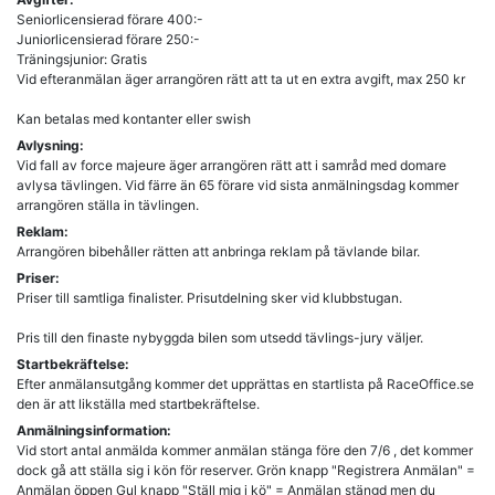
Seniorlicensierad förare 400:-
Juniorlicensierad förare 250:-
Träningsjunior: Gratis
Vid efteranmälan äger arrangören rätt att ta ut en extra avgift, max 250 kr
Kan betalas med kontanter eller swish
Avlysning:
Vid fall av force majeure äger arrangören rätt att i samråd med domare
avlysa tävlingen. Vid färre än 65 förare vid sista anmälningsdag kommer
arrangören ställa in tävlingen.
Reklam:
Arrangören bibehåller rätten att anbringa reklam på tävlande bilar.
Priser:
Priser till samtliga finalister. Prisutdelning sker vid klubbstugan.
Pris till den finaste nybyggda bilen som utsedd tävlings-jury väljer.
Startbekräftelse:
Efter anmälansutgång kommer det upprättas en startlista på RaceOffice.se
den är att likställa med startbekräftelse.
Anmälningsinformation:
Vid stort antal anmälda kommer anmälan stänga före den 7/6 , det kommer
dock gå att ställa sig i kön för reserver. Grön knapp "Registrera Anmälan" =
Anmälan öppen Gul knapp "Ställ mig i kö" = Anmälan stängd men du