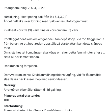
Poängberäkning: 7, 5, 4, 3, 2, 1
särskiljning, Heat poäng bakifrån (ex 5,4,3,2,1)
Är det helt lika sker lottning med hjälp av resultatprogrammet.
Kvalheat körs tre (3) varv Finaler körs om fem (5) varv
Rödflaggat heat körs om omgående utan depåstopp. Vid röd flagga kör ut
från banan. Är ett heat redan uppställt på startplattan kan detta släppas
först.
Om sista heatet i omgången ska köras om sker detta fem minuter efter att
sista bil har lämnat banan.
Däckrensning förbjuden.
Dam/veteran, minst 12 vid anmälningstidens utgång, vid för få anmälda
slås dessa här klasser ihop med seniorklassen.
Gallring:
Arrangören bibehåller rätten till fri gallring.
Planerat antal startande:
100
Startordning:
Planerad startordning Senior, Dam/Veteran, Junior.