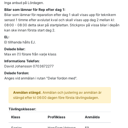
Inga anbud på Lördagen.
Bilar som lämnar för Rep efter dag 1:
Bilar som lämnar för reparation efter dag 1 skall visas upp för teknikern
senast 1 timme efter avslutat kval och skall visas upp dag 2 mellan kl:
08:00 - 08:30 detta sker på startplattan. Stickprov på vissa bilar i depån
kan ske innan första start dag 2.
EL:
El tillhanda hålls EJ.
Delade bilar:
Max en (1) förare från varje klass
Informations Telefon:
David Johansson 0703672277
Delade fordon:
Anges vid anmälan i rutan "Delar fordon med".
Anmälan stängd.
Anmälan och justering av anmälan är
stängd efter kl 06:00 dagen före första tävlingsdagen.
Tävlingsklasser:
Klass
Profilklass
Anmälda
Senior
Herr,Dam,Veteran
59