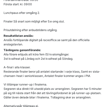
Första start: kl. 09:00
Lunchpaus efter omgång 2.
Finaler Så snart som möjligt efter 5:e omg slut.
Prisutdelning efter anbudstidens utgång.
Resultatlistan anslås:
Anslås fortlöpande digitalt på raceoffice.se samt på den officiella
anslagstavlan.
Tävlingens genomförande:
Alla förare erbjuds att köra fem (5) kvalomgångar.
3st kvalheat på Lördag och 2st kvalheat på Söndag.
A-final i alla klasser.
Resterande finaler beror på antalet startande i varje klass, Samt ev sista-
chansen-heat i seniorklassen, Antalet finaler kommer anges i PM.
Vi tillämpar runner-up i finalerna.
Segraren ska direkt till utsedd plats av arrangören. Segraren har 5 minuter
på sig till nästa start från det att tävlingsfordonet är på runner-up-platsen.
Gäller även delade bilar i finalerna. Tidtagning sker av arrangören.
Alternativspår tillämpas ej.