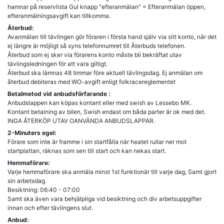
hamnar på reservlista Gul knapp "efteranmälan" = Efteranmälan öppen,
efteranmälningsavgift kan tillkomma.
Återbud:
Avanmälan till tävlingen gör föraren i första hand själv via sitt konto, när det
ej längre är möjligt så syns telefonnumret till Återbuds telefonen.
Återbud som ej sker via förarens konto måste bli bekräftat utav
tävlingsledningen för att vara giltigt.
Återbud ska lämnas 48 timmar före aktuell tävlingsdag. Ej anmälan om
återbud debiteras med WO-avgift enligt folkracereglementet
Betalmetod vid anbudsförfarande :
Anbudslappen kan köpas kontant eller med swish av Lessebo MK.
Kontant betalning av bilen, Swish endast om båda parter är ok med det.
INGA ÅTERKÖP UTAV OANVÄNDA ANBUDSLAPPAR.
2-Minuters egel:
Förare som inte är framme i sin startfålla när heatet rullar ner mot
startplattan, räknas som sen till start och kan nekas start.
Hemmaförare:
Varje hemmaförare ska anmäla minst 1st funktionär till varje dag, Samt gjort
sin arbetsdag.
Besiktning: 06:40 - 07:00
Samt ska även vara behjälpliga vid besiktning och div arbetsuppgifter
innan och efter tävlingens slut.
Anbud: