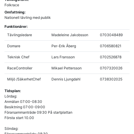
Folkrace
Omfattning:
Nationell tävling med publik
Funktionärer:
Tävlingsledare
Madeleine Jakobsson
0703048489
Domare
Per-Erik Åberg
0706580821
Teknisk Chef
Lars Fransson
0702526878
RaceController
Mikael Pettersson
0707320026
Miljö /SäkerhetChef
Dennis Ljungdahl
0738302025
Tidsplan:
Lördag:
Anmälan 07:00-08:30
Besiktning 07:00-09:00
Förarsammanträde 09:30 På startplattan
Första start 10.00
Söndag:
Förarsammanträde: 08:30