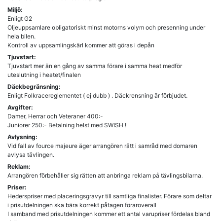
Miljö:
Enligt G2
Oljeuppsamlare obligatoriskt minst motorns volym och presenning under
hela bilen.
Kontroll av uppsamlingskärl kommer att göras i depån
Tjuvstart:
Tjuvstart mer än en gång av samma förare i samma heat medför
uteslutning i heatet/finalen
Däckbegränsning:
Enligt Folkracereglementet ( ej dubb ) . Däckrensning är förbjudet.
Avgifter:
Damer, Herrar och Veteraner 400:-
Juniorer 250:- Betalning helst med SWISH !
Avlysning:
Vid fall av fource majeure äger arrangören rätt i samråd med domaren
avlysa tävlingen.
Reklam:
Arrangören förbehåller sig rätten att anbringa reklam på tävlingsbilarna.
Priser:
Hederspriser med placeringsgravyr till samtliga finalister. Förare som deltar
i prisutdelningen ska bära korrekt påtagen föraroverall
I samband med prisutdelningen kommer ett antal varupriser fördelas bland