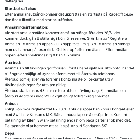
deltagarna.
Startbekräftelse:
Efter anmälansutgång kommer det upprättas en startlista på RaceOffice.se
den är att likställa med startbekräftelse.
Anmälningsinformation:
Vid stort antal anmälda kommer anmälan stänga före den 28/6 , det
kommer dock gå att ställa sig i kön för reserver. Grön knapp "Registrera
Anmälan" = Anmälan öppen Gul knapp "Ställ mig i kö" = Anmälan stängd
men du hamnar på reservlista Gul knapp "efteranmälan" = Efteranmälan
öppen, efteranmälningsavgift kan tillkomma.
Återbud:
Avanmälan till tävlingen gör föraren i första hand själv via sitt konto, när det
ej längre är möjligt så syns telefonnumret till Återbuds telefonen.
Återbud som ej sker via förarens konto måste bli bekräftat utav
tävlingsledningen för att vara giltigt.
Återbud ska lämnas 48 timmar före aktuell tävlingsdag. Ej anmälan om
återbud debiteras med WO-avgift enligt folkracereglementet
Anbud:
Enligt Folkrace reglementet FR 10.3. Anbudslappar kan köpas kontant eller
med Swish av Krokoms MK. Sålda anbudslappar återköps inte. Kontant
betalning av bilen, Swish-betalning endast om båda parter är ok med det.
Deltagande bilar kommer att säljas på Anbud Söndagen 5/7
Depå:
Det kommer att finnas el att köpa i depån Torsdag - Söndag 500:- Fredag -