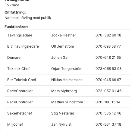
Folkrace
Omfattning:
Nationell tävling med publik
Funktionärer:
Tävlingsledare
Jocke Hestner
070-382 60 18
Bitr Tävlingsledare
Ulf Jernström
070-698 58 77
Domare
Johan Garli
070-648 21 65
Teknisk Chef
Örjan Tengerström
073-068 53 98
Bitr Teknisk Chef
Niklas Helmersson
070-945 66 67
RaceController
Mats Myhrberg
073-057 01 46
RaceController
Mattias Sundström
070-180 15 14
Säkerhetschef
Stig Nesterud
070-535 12 46
Miljöchef
Jan Nykvist
070-564 37 18