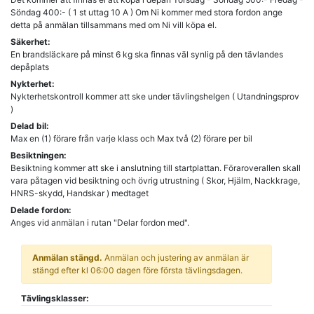
Söndag 400:- ( 1 st uttag 10 A ) Om Ni kommer med stora fordon ange
detta på anmälan tillsammans med om Ni vill köpa el.
Säkerhet:
En brandsläckare på minst 6 kg ska finnas väl synlig på den tävlandes
depåplats
Nykterhet:
Nykterhetskontroll kommer att ske under tävlingshelgen ( Utandningsprov
)
Delad bil:
Max en (1) förare från varje klass och Max två (2) förare per bil
Besiktningen:
Besiktning kommer att ske i anslutning till startplattan. Föraroverallen skall
vara påtagen vid besiktning och övrig utrustning ( Skor, Hjälm, Nackkrage,
HNRS-skydd, Handskar ) medtaget
Delade fordon:
Anges vid anmälan i rutan "Delar fordon med".
Anmälan stängd.
Anmälan och justering av anmälan är
stängd efter kl 06:00 dagen före första tävlingsdagen.
Tävlingsklasser: