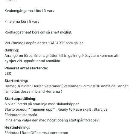
Kvalomgångarna körs i 3 varv
Finalerna kör i 5 varv
Rödflaggat heat körs om så snart möjligt.
Vid körning i depån är det ”GÅFART” som gäller.
Gallring:
Arrangören förbehåller sig rätten till fri gallring. Kösystem kommer att
nyttjas vid uppnått antal anmälda.
Planerat antal startande:
230
Startordning:
Damer, Juniorer, Herrar, Veteraner ( Veteraner vid minst 18 anmälda i annan
fall lottas dessa in bland Herrarna )
Startuppställning:
6 bilar i bredd på startlinje med slalomkäppar.
Startprocedur " Tummen upp " , Ready to Race skylt , Startljus
Förlottade startspår.
I finalerna väljer den med högst poäng startspår först osv.
Heatindelning:
Förlottas i RaceOffice resultatprogram