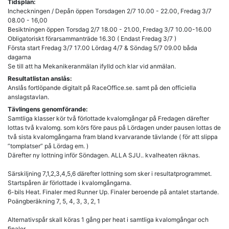
Tidsplan:
Incheckningen / Depån öppen Torsdagen 2/7 10.00 - 22.00, Fredag 3/7
08.00 - 16,00
Besiktningen öppen Torsdag 2/7 18.00 - 21.00, Fredag 3/7 10.00-16.00
Obligatoriskt förarsammanträde 16.30 ( Endast Fredag 3/7 )
Första start Fredag 3/7 17.00 Lördag 4/7 & Söndag 5/7 09.00 båda
dagarna
Se till att ha Mekanikeranmälan ifylld och klar vid anmälan.
Resultatlistan anslås:
Anslås fortlöpande digitalt på RaceOffice.se. samt på den officiella
anslagstavlan.
Tävlingens genomförande:
Samtliga klasser kör två förlottade kvalomgångar på Fredagen därefter
lottas två kvalomg. som körs före paus på Lördagen under pausen lottas de
två sista kvalomgångarna fram bland kvarvarande tävlande ( för att slippa
”tomplatser” på Lördag em. )
Därefter ny lottning inför Söndagen. ALLA SJU.. kvalheaten räknas.
Särskiljning 7,1,2,3,4,5,6 därefter lottning som sker i resultatprogrammet.
Startspåren är förlottade i kvalomgångarna.
6-bils Heat. Finaler med Runner Up. Finaler beroende på antalet startande.
Poängberäkning 7, 5, 4, 3, 3, 2, 1
Alternativspår skall köras 1 gång per heat i samtliga kvalomgångar och
finaler.