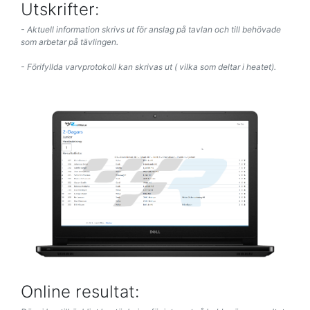
Utskrifter:
- Aktuell information skrivs ut för anslag på tavlan och till behövade
som arbetar på tävlingen.
- Förifyllda varvprotokoll kan skrivas ut ( vilka som deltar i heatet).
Online resultat: