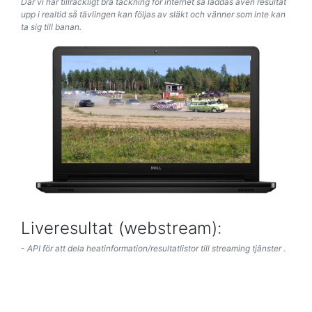
Där vi har tillräckligt bra täckning för internet så laddas även resultat
upp i realtid så tävlingen kan följas av släkt och vänner som inte kan
ta sig till banan.
Liveresultat (webstream):
- API för att dela heatinformation/resultatlistor till streaming tjänster .