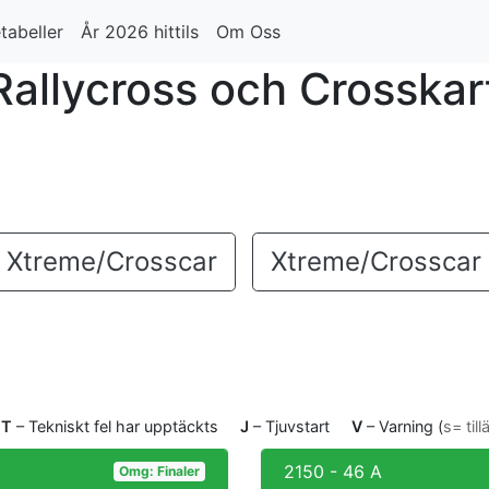
tabeller
År 2026 hittils
Om Oss
allycross och Crosskar
Xtreme/Crosscar
Xtreme/Crosscar 
T
– Tekniskt fel har upptäckts
J
– Tjuvstart
V
– Varning (
s= til
2150 - 46 A
Omg: Finaler