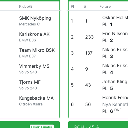
Klubb/Bil
Pl
#
Förare
Oskar Hells
SMK Nyköping
1
1
Pl.:
1
Mercedes C
Eric Nilsson
Karlskrona AK
2
233
Pl.:
2
BMW E36
Niklas Erik
Team Mikro BSK
3
137
Pl.:
3
BMW E87
Niklas Erik
Vimmerby MS
4
9
Pl.:
4
Volvo S40
Johan Kling
Tjörns MF
5
43
Pl.:
5
Volvo 240
Henrik Fern
Kungsbacka MA
6
56
Nya Kennet
Citroën Xsara
DNF
Pl.:
6
RCH - 45 A
Omg: Finaler