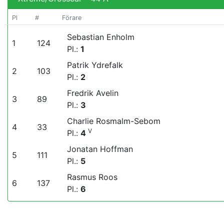
Pl
#
Förare
Sebastian Enholm
1
124
Pl.:
1
Patrik Ydrefalk
2
103
Pl.:
2
Fredrik Avelin
3
89
Pl.:
3
Charlie Rosmalm-Sebom
4
33
V
Pl.:
4
Jonatan Hoffman
5
111
Pl.:
5
Rasmus Roos
6
137
Pl.:
6