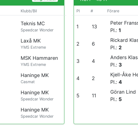
Klubb/Bil
Pl
#
Förare
Peter Frans
Teknis MC
1
13
Pl.:
1
Speedcar Wonder
Rickard Kla
Laxå MK
2
6
Pl.:
2
YMS Extreme
Anders Kla
MSK Hammaren
3
4
Pl.:
3
YMS Extreme
Kjell-Åke He
Haninge MK
4
2
Pl.:
4
Casmat
Göran Lind
Haninge MK
5
11
Pl.:
5
Speedcar Wonder
Haninge MK
Speedcar Wonder