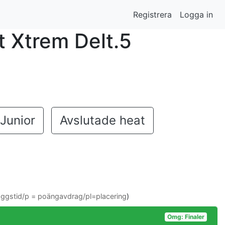
Registrera
Logga in
t Xtrem Delt.5
Junior
Avslutade heat
läggstid/p = poängavdrag/pl=placering
)
Omg: Finaler