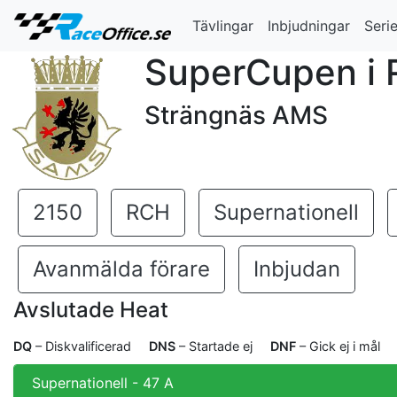
Tävlingar
Inbjudningar
Serie
SuperCupen i R
Strängnäs AMS
2150
RCH
Supernationell
Avanmälda förare
Inbjudan
Avslutade Heat
DQ
– Diskvalificerad
DNS
– Startade ej
DNF
– Gick ej i mål
Supernationell - 47 A