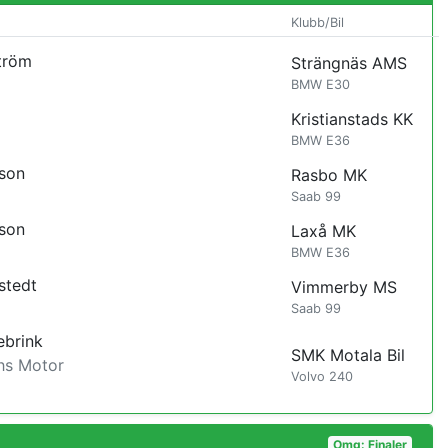
Klubb/Bil
tröm
Strängnäs AMS
BMW E30
Kristianstads KK
BMW E36
sson
Rasbo MK
Saab 99
sson
Laxå MK
BMW E36
stedt
Vimmerby MS
Saab 99
ebrink
SMK Motala Bil
hs Motor
Volvo 240
Omg: Finaler