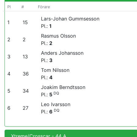
Pl
#
Förare
Lars-Johan Gummsesson
1
15
Pl.:
1
Rasmus Olsson
2
2
Pl.:
2
Anders Johansson
3
13
Pl.:
3
Tom Nilsson
4
36
Pl.:
4
Joakim Berndtsson
5
34
DQ
Pl.:
5
Leo Ivarsson
6
27
DQ
Pl.:
6
Xtreme/Crosscar - 44 A