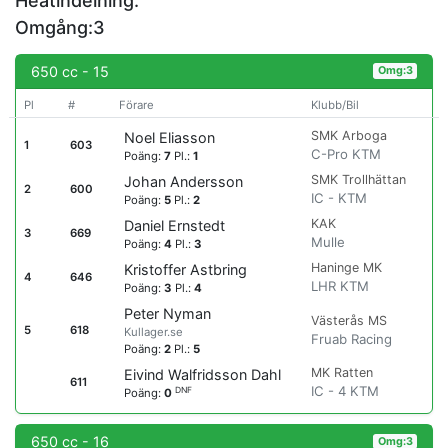
Heatindelning:
Omgång:3
650 cc - 15
Omg:3
Pl
#
Förare
Klubb/Bil
SMK Arboga
Noel Eliasson
1
603
C-Pro KTM
Poäng:
7
Pl.:
1
SMK Trollhättan
Johan Andersson
2
600
IC - KTM
Poäng:
5
Pl.:
2
KAK
Daniel Ernstedt
3
669
Mulle
Poäng:
4
Pl.:
3
Haninge MK
Kristoffer Astbring
4
646
LHR KTM
Poäng:
3
Pl.:
4
Peter Nyman
Västerås MS
5
618
Kullager.se
Fruab Racing
Poäng:
2
Pl.:
5
MK Ratten
Eivind Walfridsson Dahl
611
IC - 4 KTM
DNF
Poäng:
0
650 cc - 16
Omg:3