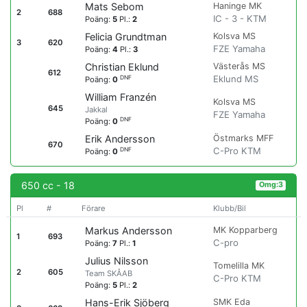
Haninge MK
Mats Sebom
2
688
IC - 3 - KTM
Poäng:
5
Pl.:
2
Kolsva MS
Felicia Grundtman
3
620
FZE Yamaha
Poäng:
4
Pl.:
3
Västerås MS
Christian Eklund
612
Eklund MS
DNF
Poäng:
0
William Franzén
Kolsva MS
645
Jakkal
FZE Yamaha
DNF
Poäng:
0
Östmarks MFF
Erik Andersson
670
C-Pro KTM
DNF
Poäng:
0
650 cc - 18
Omg:3
Pl
#
Förare
Klubb/Bil
MK Kopparberg
Markus Andersson
1
693
C-pro
Poäng:
7
Pl.:
1
Julius Nilsson
Tomelilla MK
2
605
Team SKÅAB
C-Pro KTM
Poäng:
5
Pl.:
2
SMK Eda
Hans-Erik Sjöberg