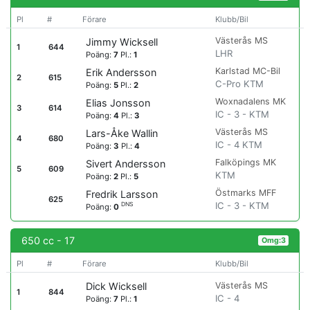
Pl
#
Förare
Klubb/Bil
Västerås MS
Jimmy Wicksell
1
644
LHR
Poäng:
7
Pl.:
1
Karlstad MC-Bil
Erik Andersson
2
615
C-Pro KTM
Poäng:
5
Pl.:
2
Woxnadalens MK
Elias Jonsson
3
614
IC - 3 - KTM
Poäng:
4
Pl.:
3
Västerås MS
Lars-Åke Wallin
4
680
IC - 4 KTM
Poäng:
3
Pl.:
4
Falköpings MK
Sivert Andersson
5
609
KTM
Poäng:
2
Pl.:
5
Östmarks MFF
Fredrik Larsson
625
IC - 3 - KTM
DNS
Poäng:
0
650 cc - 17
Omg:3
Pl
#
Förare
Klubb/Bil
Västerås MS
Dick Wicksell
1
844
IC - 4
Poäng:
7
Pl.:
1