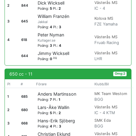
Västerås MS
Dick Wicksell
2
844
IC - 4
Poäng:
5
Pl.:
2
William Franzén
Kolsva MS
3
645
Jakkal
FZE Yamaha
Poäng:
4
Pl.:
3
Peter Nyman
Västerås MS
4
618
Kullager.se
Fruab Racing
Poäng:
3
Pl.:
4
Västerås MS
Jimmy Wicksell
644
LHR
DQ
Poäng:
0
650 cc - 11
Omg:2
Pl
#
Förare
Klubb/Bil
MK Team Westom
Anders Martinsson
1
685
BGG
Poäng:
7
Pl.:
1
Västerås MS
Lars-Åke Wallin
2
680
IC - 4 KTM
Poäng:
5
Pl.:
2
SMK Eda
Hans-Erik Sjöberg
3
668
BGG
Poäng:
4
Pl.:
3
Västerås MS
Christian Eklund