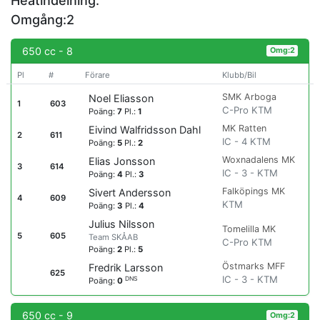
Heatindelning:
Omgång:2
650 cc - 8
Omg:2
Pl
#
Förare
Klubb/Bil
SMK Arboga
Noel Eliasson
1
603
C-Pro KTM
Poäng:
7
Pl.:
1
MK Ratten
Eivind Walfridsson Dahl
2
611
IC - 4 KTM
Poäng:
5
Pl.:
2
Woxnadalens MK
Elias Jonsson
3
614
IC - 3 - KTM
Poäng:
4
Pl.:
3
Falköpings MK
Sivert Andersson
4
609
KTM
Poäng:
3
Pl.:
4
Julius Nilsson
Tomelilla MK
5
605
Team SKÅAB
C-Pro KTM
Poäng:
2
Pl.:
5
Östmarks MFF
Fredrik Larsson
625
IC - 3 - KTM
DNS
Poäng:
0
650 cc - 9
Omg:2