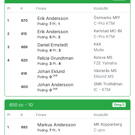
Pl
#
Förare
Klubb/Bil
Östmarks MFF
Erik Andersson
1
670
C-Pro KTM
Poäng:
7
Pl.:
1
Karlstad MC-Bil
Erik Andersson
2
615
C-Pro KTM
Poäng:
5
Pl.:
2
KAK
Daniel Ernstedt
3
669
Mulle
Poäng:
4
Pl.:
3
Kolsva MS
Felicia Grundtman
4
620
FZE Yamaha
Poäng:
3
Pl.:
4
Västerås MS
Johan Eklund
619
Eklund MS
DNF
Poäng:
0
SMK Trollhättan
Johan Andersson
600
IC - KTM
DNF
Poäng:
0
650 cc - 10
Omg:2
Pl
#
Förare
Klubb/Bil
MK Kopparberg
Markus Andersson
1
693
C-pro
Poäng:
7
Pl.:
1