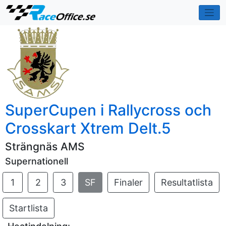
SuperCupen i Rallycross och
Crosskart Xtrem Delt.5
Strängnäs AMS
Supernationell
1
2
3
SF
Finaler
Resultatlista
Startlista