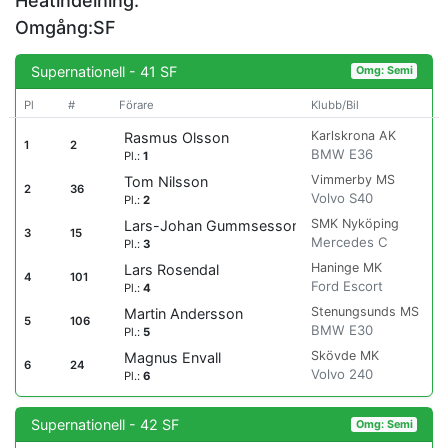
Heatindelning:
Omgång:SF
Supernationell - 41 SF
Omg: Semi
Pl
#
Förare
Klubb/Bil
Karlskrona AK
Rasmus Olsson
1
2
BMW E36
Pl.:
1
Vimmerby MS
Tom Nilsson
2
36
Volvo S40
Pl.:
2
SMK Nyköping
Lars-Johan Gummsesson
3
15
Mercedes C
Pl.:
3
Haninge MK
Lars Rosendal
4
101
Ford Escort
Pl.:
4
Stenungsunds MS
Martin Andersson
5
106
BMW E30
Pl.:
5
Skövde MK
Magnus Envall
6
24
Volvo 240
Pl.:
6
Supernationell - 42 SF
Omg: Semi